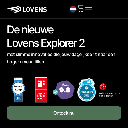
Ga
naar
de
inhoud
De nieuwe
Lovens Explorer 2
met slimme innovaties die jouw dagelijkse rit naar een
hoger niveau tillen.
Ontdek nu