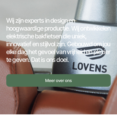
Wij zijn experts in design en
hoogwaardige productie. Wij ontwikkelen
elektrische bakfietsen die uniek,
innovatief en stijlvol zijn. Gebouwd om jou
elke dag het gevoel van vrijheid en plezier
te geven. Dat is ons doel.
Meer over ons