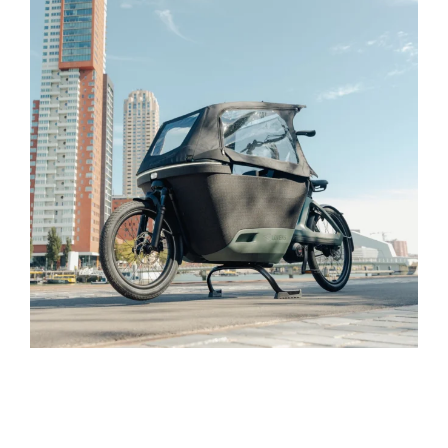
...
Time to make your Lovens Explorer shine again.☀️
42
2