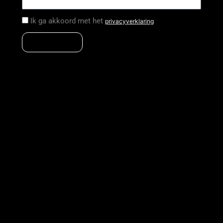
Ik ga akkoord met het
privacyverklaring
Abonneren
MODELLEN
Explorer 2
Accessoires
ONTDEKKEN
Proefritten
Verkooppunten
Dealer worden