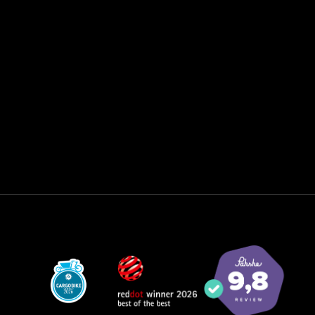
Werken bij
Blog
ADRES
Beveland 2
1948 RA,Beverwijk
Nederland