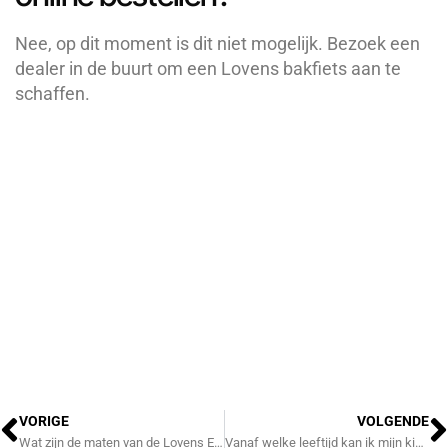
Nee, op dit moment is dit niet mogelijk. Bezoek een
dealer in de buurt om een Lovens bakfiets aan te
schaffen.
Vorige
V
VORIGE
VOLGENDE
Wat zijn de maten van de Lovens Explorer 2?
Vanaf welke leeftijd kan ik mijn kinderen meenemen in de bak?