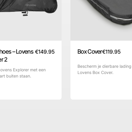
hoes – Lovens
Box Cover
€
149.95
€
119.95
er 2
Bescherm je dierbare ladin
Lovens Explorer met een
Lovens
Box Cover.
art buiten staan.