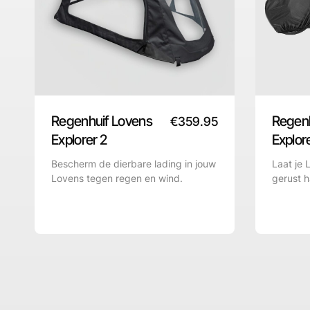
Regenhuif Lovens
Regen
€
359.95
Explorer 2
Explor
Bescherm de dierbare lading in jouw
Laat je 
Lovens tegen regen en wind.
gerust h