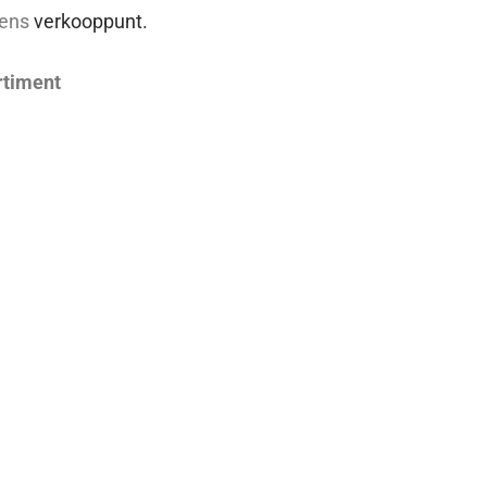
vens
verkooppunt.
rtiment