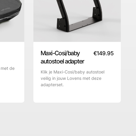
Maxi-Cosi/baby
€
149.95
autostoel adapter
g met de
Klik je Maxi-Cosi/baby autostoel
veilig in jouw Lovens met deze
adapterset.