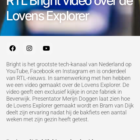
RTL Bright video over de
Lovens Explorer
F
I
Y
a
n
o
c
s
u
e
t
t
Bright is het grootste tech-kanaal van Nederland op
b
a
u
YouTube, Facebook en Instagram en is onderdeel
o
g
b
van RTL-nieuws. In samenwerking met hen hebben
o
r
e
we een video gemaakt over de Lovens Explorer. De
k
a
video geeft een exclusief kijkje in onze fabriek in
m
Beverwijk. Presentator Merijn Doggen laat zien hoe
de Lovens Explorer gemaakt wordt en Bram van Dijk
deelt zijn ervaring nadat hij de bakfiets een aantal
weken met zijn gezin heeft getest.