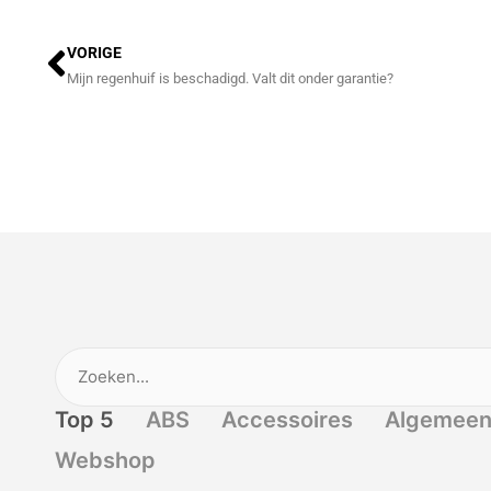
Vorige
VORIGE
Mijn regenhuif is beschadigd. Valt dit onder garantie?
Top 5
ABS
Accessoires
Algemee
Webshop