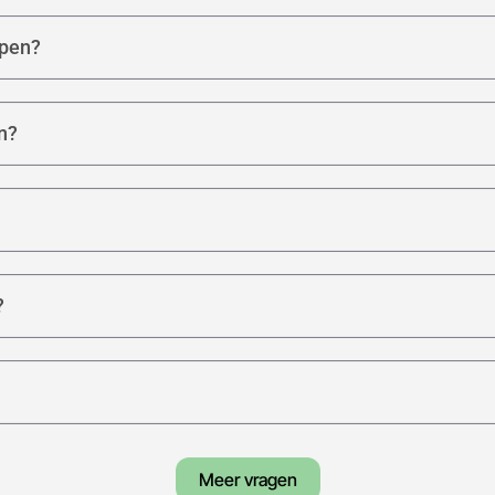
open?
n?
?
Meer vragen