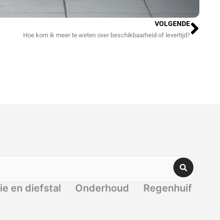
Vol
VOLGENDE
Hoe kom ik meer te weten over beschikbaarheid of levertijd?
ie en diefstal
Onderhoud
Regenhuif