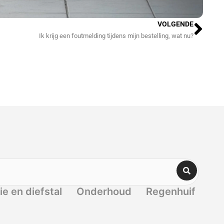
Vol
VOLGENDE
Ik krijg een foutmelding tijdens mijn bestelling, wat nu?
ie en diefstal
Onderhoud
Regenhuif