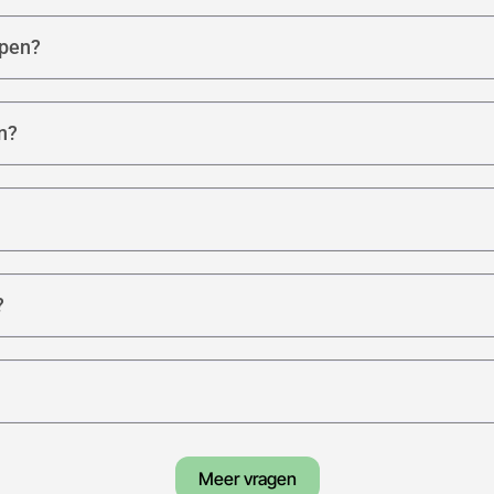
open?
n?
?
Meer vragen