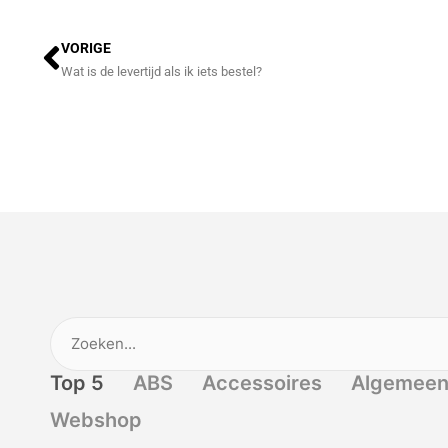
Vorige
VORIGE
Wat is de levertijd als ik iets bestel?
Top 5
ABS
Accessoires
Algemee
Webshop