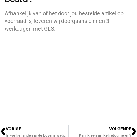
Afhankelijk van of het door jou
besteld
e
artikel
o
p
voorraad is, leveren wij doorgaans binnen 3
werkdagen met GLS.
Vorige
V
VORIGE
VOLGENDE
In welke landen is de Lovens webshop beschikbaar?
Kan ik een artikel retourneren?