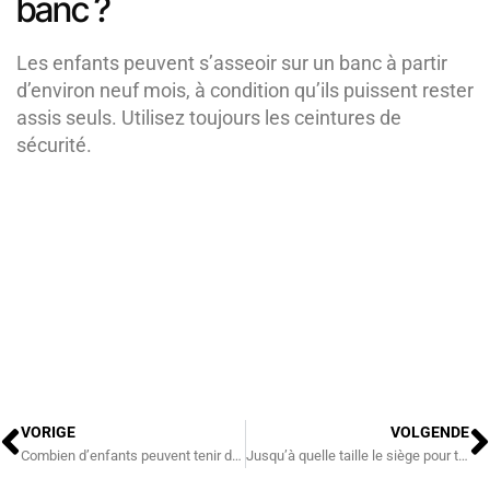
banc ?
Les enfants peuvent s’asseoir sur un banc à partir
d’environ neuf mois, à condition qu’ils puissent rester
assis seuls. Utilisez toujours les ceintures de
sécurité.
Précédent
S
VORIGE
VOLGENDE
Combien d’enfants peuvent tenir dans le bac ?
Jusqu’à quelle taille le siège pour tout-petits est-il adapté ?