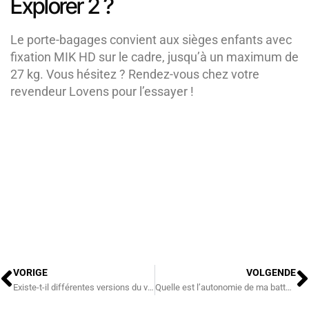
Explorer 2 ?
Le porte-bagages convient aux sièges enfants avec
fixation MIK HD sur le cadre, jusqu’à un maximum de
27 kg. Vous hésitez ? Rendez-vous chez votre
revendeur Lovens pour l’essayer !
Précédent
S
VORIGE
VOLGENDE
Existe-t-il différentes versions du vélo cargo Lovens Explorer ?
Quelle est l’autonomie de ma batterie ?