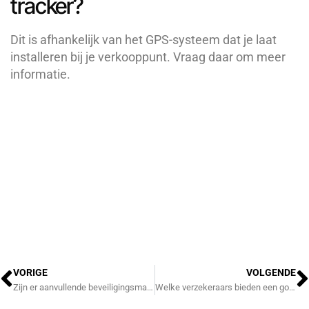
tracker?
Dit is afhankelijk van het GPS-systeem dat je laat
installeren bij je verkooppunt. Vraag daar om meer
informatie.
Précédent
S
VORIGE
VOLGENDE
Zijn er aanvullende beveiligingsmaatregelen die de verzekering verplicht stelt (bijv. ART-goedgekeurd slot)?
Welke verzekeraars bieden een goede diefstalverzekering voor je Lovens aan?