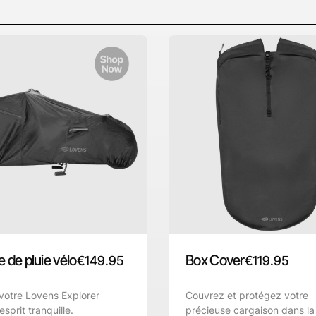
 de pluie vélo
Box Cover
€
149.95
€
119.95
votre Lovens Explorer
Couvrez et protégez votre
esprit tranquille.
précieuse cargaison dans la