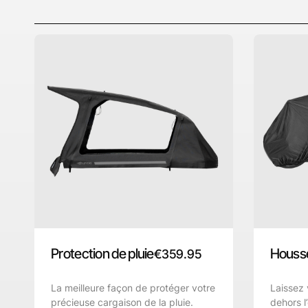
Protection de pluie
Housse
€
359.95
La meilleure façon de protéger votre
Laissez 
précieuse cargaison de la pluie.
dehors l’