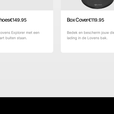
hoes
Box Cover
€
149.95
€
119.95
Lovens Explorer met een
Bedek en bescherm jouw di
art buiten staan.
lading in de Lovens bak.