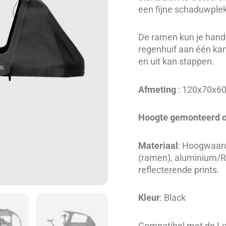
een fijne schaduwple
De ramen kun je handi
regenhuif aan één kan
en uit kan stappen.
Afmeting
: 120x70x6
Hoogte gemonteerd o
Materiaal
: Hoogwaar
(ramen), aluminium/RV
reflecterende prints.
Kleur
: Black
Compatibel met de Lo