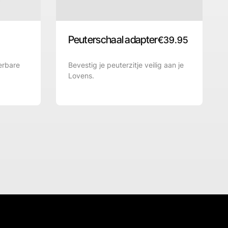
Peuterschaal adapter
€
39.95
erbare
Bevestig je peuterzitje veilig aan je
Lovens.