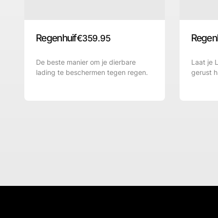
Regenhuif
Regen
€
359.95
De beste manier om je dierbare
Laat je 
lading te beschermen tegen regen.
gerust h