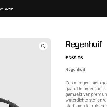
er Lovens
Regenhuif
€
359.95
Regenhuif
Zon of regen, niets h
gaan. De regenhuif is
gemaakt van premium 
waterdichte stof en wa
stortbuien te trotsere