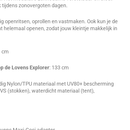
k tijdens zonovergoten dagen.
g openritsen, oprollen en vastmaken. Ook kun je de
t helemaal openen, zodat jouw kleintje makkelijk in
0 cm
p de Lovens Explorer
: 133 cm
dig Nylon/TPU materiaal met UV80+ bescherming
S (stokken), waterdicht materiaal (tent),
vens Maxi-Cosi adapter.