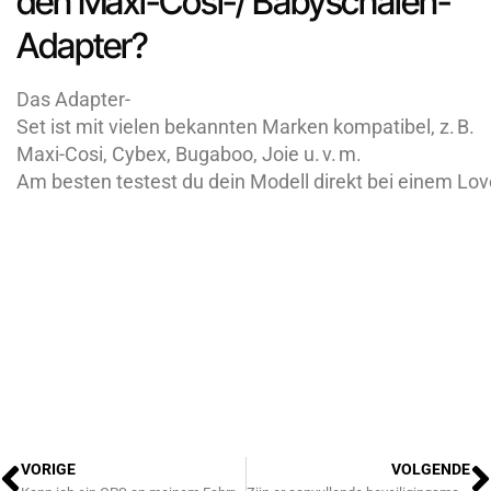
den Maxi-Cosi-/ Babyschalen-
Adapter?
Das Adapter-
Set ist mit vielen bekannten Marken kompatibel, z. B.
Maxi-Cosi, Cybex, Bugaboo, Joie u. v. m.
Am besten testest du dein Modell direkt bei einem Lo
Zurück
N
VORIGE
VOLGENDE