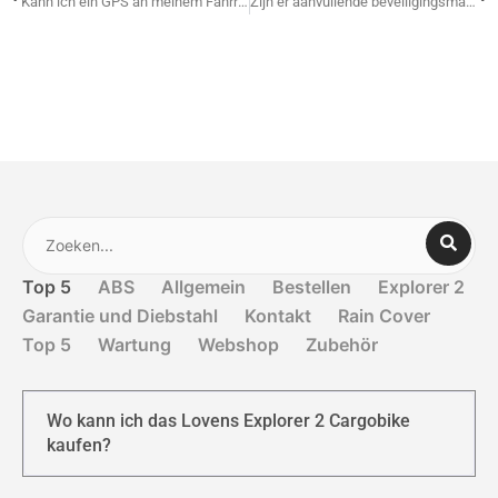
Kann ich ein GPS an meinem Fahrrad montieren?
Zijn er aanvullende beveiligingsmaatregelen die de verzekering verplicht stelt (bijv. ART-goedgekeurd slot)?
Top 5
ABS
Allgemein
Bestellen
Explorer 2
Garantie und Diebstahl
Kontakt
Rain Cover
Top 5
Wartung
Webshop
Zubehör
Wo kann ich das Lovens Explorer 2 Cargobike
kaufen?