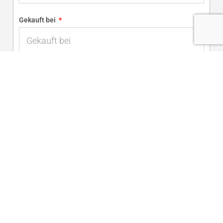
Gekauft bei
Standort des Ladens
Wohnsitz
Ihr Vorname
Ihr Familienname