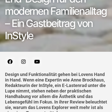
modernen Familienalltag
– Ein Gastbeitrag von
InStyle
F
I
Y
a
n
o
c
s
u
e
t
t
Design und Funktionalität gehen bei Lovens Hand
b
a
u
in Hand. Wenn eine Expertin wie Anne Brockhaus,
o
g
b
Redakteurin der InStyle, ein E-Lastenrad unter die
o
r
e
Lupe nimmt, stehen neben der praktischen
k
a
Handhabung vor allem die Ästhetik und das
m
Lebensgefühl im Fokus. In ihrer Review beleuchtet
sie, warum das Lovens Explorer weit mehr ist als