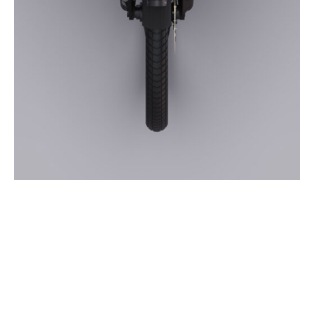
Kabelsteuerung
Dank der integrierten Seilzuglenkung kann das Explorer enge
Kurven fahren und hat einen engen Wendekreis.