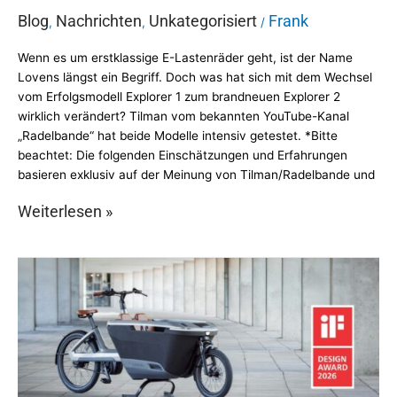
Blog
Nachrichten
Unkategorisiert
Frank
,
,
/
Wenn es um erstklassige E-Lastenräder geht, ist der Name
Lovens längst ein Begriff. Doch was hat sich mit dem Wechsel
vom Erfolgsmodell Explorer 1 zum brandneuen Explorer 2
wirklich verändert? Tilman vom bekannten YouTube-Kanal
„Radelbande“ hat beide Modelle intensiv getestet. *Bitte
beachtet: Die folgenden Einschätzungen und Erfahrungen
basieren exklusiv auf der Meinung von Tilman/Radelbande und
Weiterlesen »
Das
neue
Lovens
Explorer
2
gewinnt
den