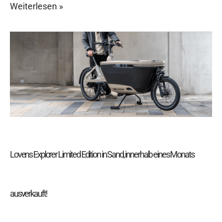
Weiterlesen »
Lovens
Explorer
Limited
Edition
in
Sand,
innerhalb
eines
Monats
ausverkauft!
Lovens Explorer Limited Edition in Sand, innerhalb eines Monats
ausverkauft!