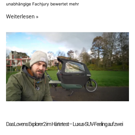
unabhängige Fachjury bewertet mehr
Weiterlesen »
Das
Lovens
Explorer
2
im
Härtetest
–
Luxus-
SUV-
Feeling
auf
zwei
Rädern.
Das Lovens Explorer 2 im Härtetest – Luxus-SUV-Feeling auf zwei