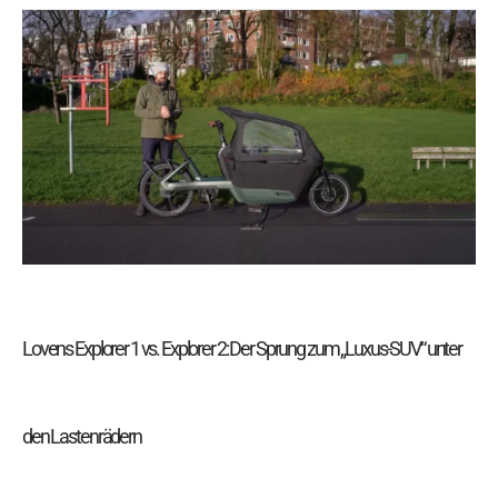
Lovens
Explorer
1
vs.
Explorer
2:
Der
Sprung
zum
„Luxus-
SUV“
unter
den
Lastenrädern
Lovens Explorer 1 vs. Explorer 2: Der Sprung zum „Luxus-SUV“ unter
den Lastenrädern