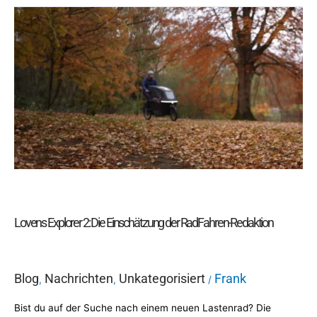
Lovens
Explorer
2:
Die
Einschätzung
der RadFahren-
Redaktion
Lovens Explorer 2: Die Einschätzung der RadFahren-Redaktion
Blog
Nachrichten
Unkategorisiert
Frank
,
,
/
Bist du auf der Suche nach einem neuen Lastenrad? Die