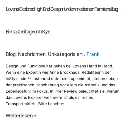
Ein
Lovens Explorer: High-End-Design für den modernen Familienalltag –
Gastbeitrag
von
InStyle
Ein Gastbeitrag von InStyle
Blog
Nachrichten
Unkategorisiert
Frank
,
,
/
Design und Funktionalität gehen bei Lovens Hand in Hand.
Wenn eine Expertin wie Anne Brockhaus, Redakteurin der
InStyle, ein E-Lastenrad unter die Lupe nimmt, stehen neben
der praktischen Handhabung vor allem die Ästhetik und das
Lebensgefühl im Fokus. In ihrer Review beleuchtet sie, warum
das Lovens Explorer weit mehr ist als ein reines
Transportmittel: Bitte beachte:
Weiterlesen »